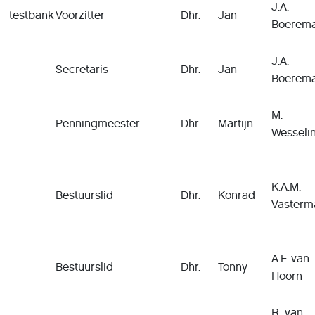
J.A.
testbank
Voorzitter
Dhr.
Jan
Boerem
J.A.
Secretaris
Dhr.
Jan
Boerem
M.
Penningmeester
Dhr.
Martijn
Wesseli
K.A.M.
Bestuurslid
Dhr.
Konrad
Vasterm
A.F. van
Bestuurslid
Dhr.
Tonny
Hoorn
R. van