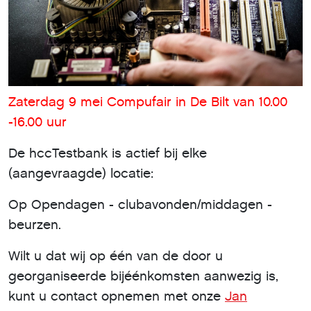
Zaterdag 9 mei Compufair in De Bilt van 10.00
-16.00 uur
De hccTestbank is actief bij elke
(aangevraagde) locatie:
Op Opendagen - clubavonden/middagen -
beurzen.
Wilt u dat wij op één van de door u
georganiseerde bijéénkomsten aanwezig is,
kunt u contact opnemen met onze
Jan