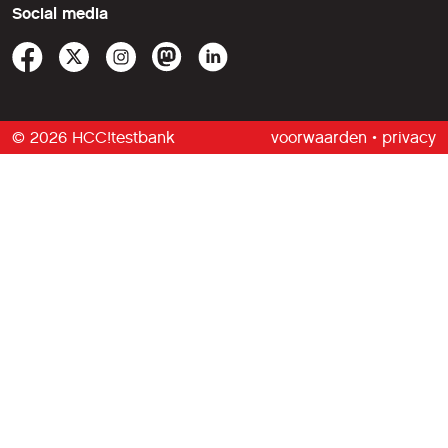
Social media
© 2026 HCC!testbank
voorwaarden
•
privacy