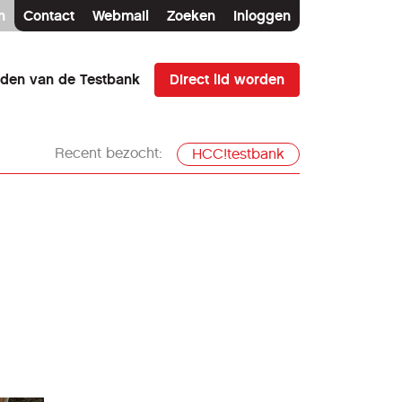
n
Contact
Webmail
Zoeken
Inloggen
Direct lid worden
den van de Testbank
Recent bezocht:
HCC!testbank