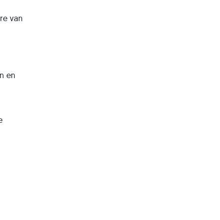
are van
n en
e