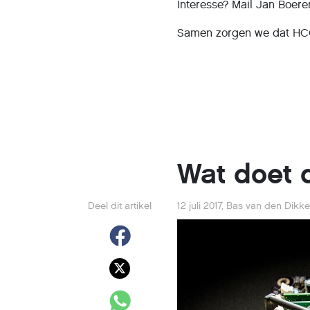
Interesse? Mail Jan Boer
Samen zorgen we dat HCC!
Wat doet 
Deel dit artikel
12 juli 2017
,
Bas van den Dikk