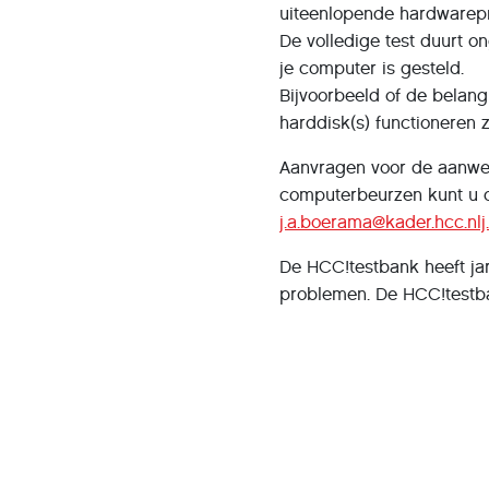
uiteenlopende hardwarepr
De volledige test duurt o
je computer is gesteld.
Bijvoorbeeld of de belangr
harddisk(s) functioneren 
Aanvragen voor de aanwe
computerbeurzen kunt u 
j.a.boerama@kader.hcc.nl
De HCC!testbank heeft ja
problemen. De HCC!test