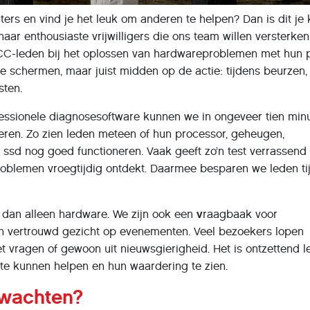
ters en vind je het leuk om anderen te helpen? Dan is dit je 
ar enthousiaste vrijwilligers die ons team willen versterken.
C-leden bij het oplossen van hardwareproblemen met hun p
e schermen, maar juist midden op de actie: tijdens beurzen
sten.
essionele diagnosesoftware kunnen we in ongeveer tien min
oeren. Zo zien leden meteen of hun processor, geheugen,
of ssd nog goed functioneren. Vaak geeft zo’n test verrassend 
blemen vroegtijdig ontdekt. Daarmee besparen we leden tij
 dan alleen hardware. We zijn ook een
v
raagbaak voor
n vertrouwd gezicht op evenementen. Veel bezoekers lopen
t vragen of gewoon uit nieuwsgierigheid. Het is ontzettend l
te kunnen helpen en hun waardering te zien.
rwachten?