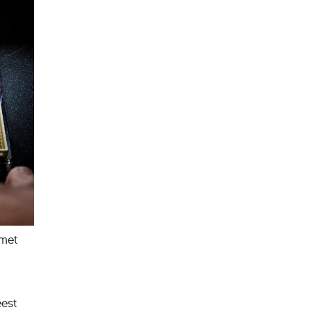
 met
eest