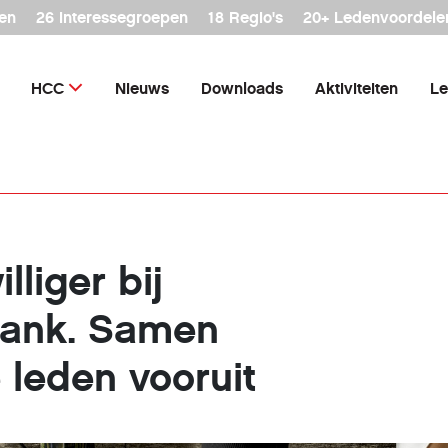
en
26 interessegroepen
18 Regio's
20+ Ledenvoordele
HCC
Nieuws
Downloads
Aktiviteiten
Le
lliger bij
bank. Samen
 leden vooruit