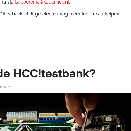
ema via
j.a.boerema@kader.hcc.nl.
testbank blijft groeien en nog meer leden kan helpen!
de HCC!testbank?
enberg