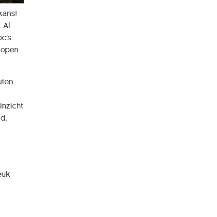
kans!
 Al
c’s.
, open
uten
inzicht
d,
euk