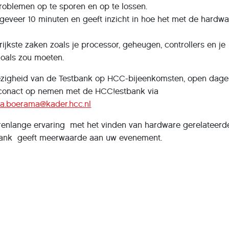
oblemen op te sporen en op te lossen.
ngeveer 10 minuten en geeft inzicht in hoe het met de hardw
ijkste zaken zoals je processor, geheugen, controllers en je
zoals zou moeten.
zigheid van de Testbank op HCC-bijeenkomsten, open dage
conact op nemen met de HCC!estbank via
j.a.boerama@kader.hcc.nl
renlange ervaring met het vinden van hardware gerelateerd
bank geeft meerwaarde aan uw evenement.